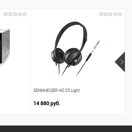
SENNHEISER HD 25 Light
L
14 880 руб.
3