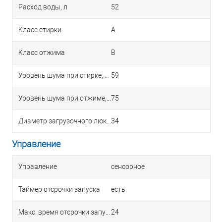
Расход воды, л
52
Класс стирки
A
Класс отжима
B
Уровень шума при стирке, дБ
59
Уровень шума при отжиме, дБ
75
Диаметр загрузочного люка, см
34
Управление
Управление
сенсорное
Таймер отсрочки запуска
есть
Макс. время отсрочки запуска, ч
24