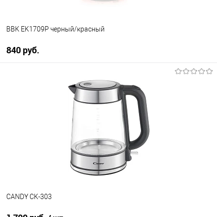
BBK EK1709P черный/красный
840 руб.
В корзину
Купить в 1 клик
К сравнению
В избранное
В наличии
CANDY CK-303