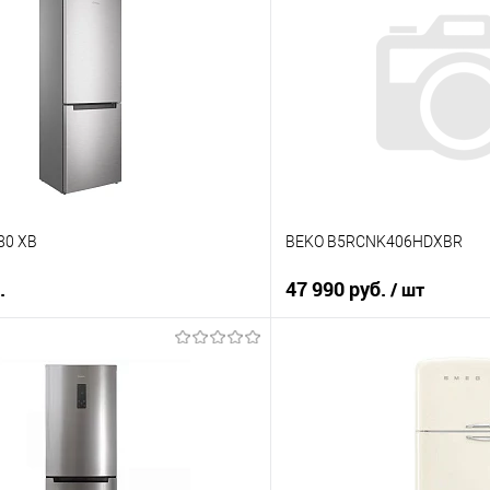
180 XB
BEKO B5RCNK406HDXBR
.
47 990 руб.
/ шт
В корзину
В корз
 клик
Купить в 1 клик
ию
К сравнению
е
В избранное