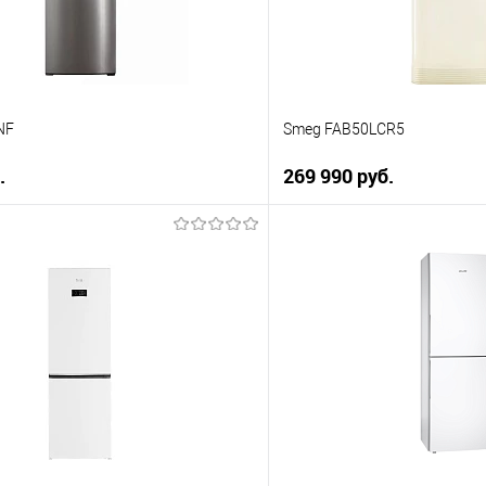
В наличии
NF
Smeg FAB50LCR5
.
269 990 руб.
В корзину
В корз
 клик
Купить в 1 клик
ию
К сравнению
е
В избранное
В наличии