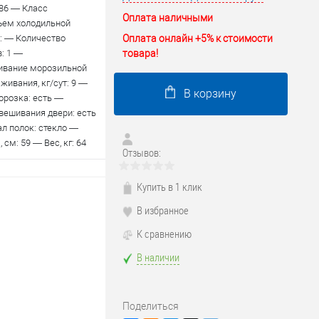
/86 — Класс
Оплата наличными
ъем холодильной
Оплата онлайн +5% к стоимости
: — Количество
товара!
: 1 —
ивание морозильной
живания, кг/сут: 9 —
В корзину
орозка: есть —
вешивания двери: есть
л полок: стекло —
см: 59 — Вес, кг: 64
Отзывов:
Купить в 1 клик
В избранное
К сравнению
В наличии
Поделиться