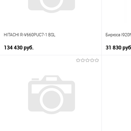
В наличии
В наличии
HITACHI R-V660PUC7-1 BSL
Бирюса I920
134 430 руб.
31 830 руб
В корзину
Купить в 1 клик
Купить в 1
К сравнению
К сравнен
В избранное
В избранно
В наличии
В наличии