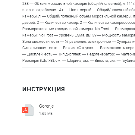
238 — Объем морозильной камеры (общий/полезный), л: 111
энергопотребления: A+ — Цвет: серый — Общий/полезный об
камеры, л: — Общий/полезный объем морозильной камеры, л
дверей: 2 — Количество камер: 2 — Количество компрессоров
Размораживание холодильной камеры: No Frost — Размораж
камеры: No Frost — Уровень шума, дБ: 39 — Мощность замора
Зона свежести: есть — Управление: электронное — Суперзам
Сигнализация: есть — Режим «Отпуск»: — Возможность пере
— Дисплей: есть — Тип дисплея: — Ледогенератор: — Материа
Размеры (ШхГхВ), см: — Ширина, см: — Высота, см: — Глубина, 
ИНСТРУКЦИЯ
Gorenje
NRK620FAXL4
1.65 МБ