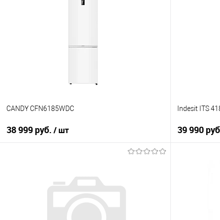
CANDY CFN6185WDC
Indesit ITS 4
38 999 руб.
39 990 руб
/ шт
В корзину
Купить в 1
Купить в 1 клик
К сравнен
К сравнению
В избранно
В избранное