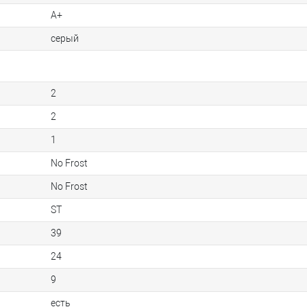
A+
серый
2
2
1
No Frost
No Frost
ST
39
24
9
есть