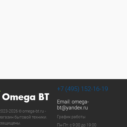
+7 (495) 152-16-19
Email:
omega-
bt@yandex.ru
2023-2026 © omega-bt.ru -
График работы
магазин бытовой техники.
 защищены.
Пн-Пт: с 9:00 до 19:00