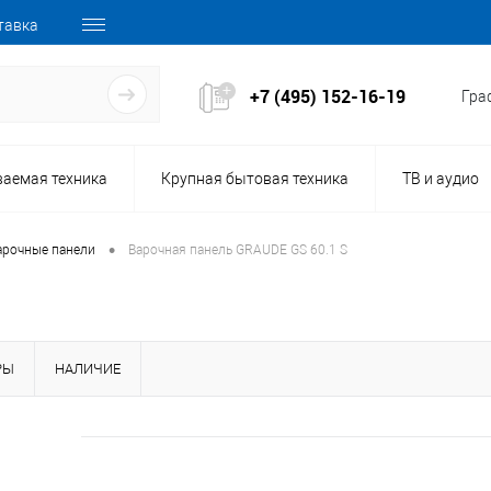
тавка
+7 (495) 152-16-19
Граф
ваемая техника
Крупная бытовая техника
ТВ и аудио
•
арочные панели
Варочная панель GRAUDE GS 60.1 S
РЫ
НАЛИЧИЕ
158501
Код товара: