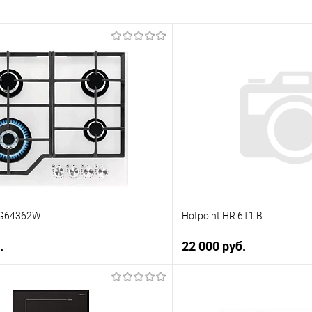
KGG64362W
Hotpoint HR 6T1 B
.
22 000 руб.
В корзину
В корз