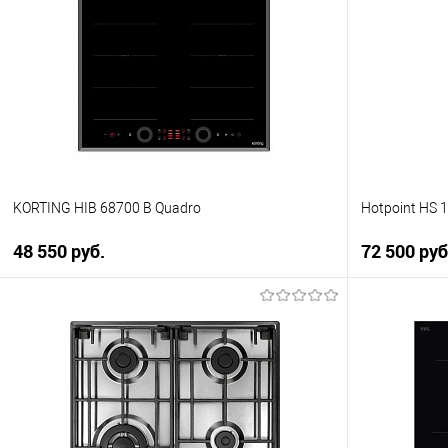
Купить в 1
Купить в 1 клик
К сравнен
К сравнению
В избранно
В избранное
В наличии
В наличии
KORTING HIB 68700 B Quadro
Hotpoint HS 
48 550 руб.
72 500 ру
В корзину
Купить в 1 клик
Купить в 1
К сравнению
К сравнен
В избранное
В избранно
В наличии
В наличии