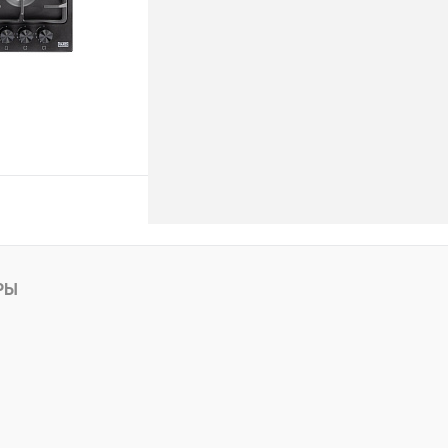
ину
РЫ