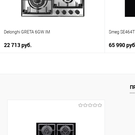
Delonghi GRETA 6GW IM
Smeg SE464
22 713 руб.
65 990 руб
В корзину
Купить в 1 клик
Купить в 1
К сравнению
К сравнен
П
В избранное
В избранно
В наличии
В наличии