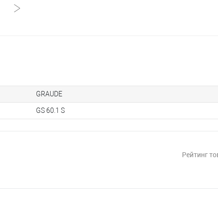
GRAUDE
GS 60.1 S
Рейтинг то