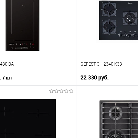
 клик
Купить в 1 клик
ию
К сравнению
е
В избранное
В наличии
1430 BA
GEFEST СН 2340 K33
б.
22 330 руб.
/ шт
В корз
В корзину
Купить в 1 клик
 клик
К сравнению
ию
В избранное
е
В наличии