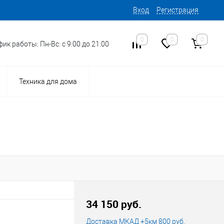
Вход
Регистрация
0
0
0
ик работы: Пн-Вс: с 9:00 до 21:00
Техника для дома
16
Код товара:
34 150 руб.
Доставка МКАД +5км 800 руб.