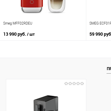
Smeg MFF02RDEU
SMEG ECF01
13 990 руб.
59 990 ру
/ шт
В корзину
Купить в 1 клик
Купить в 1
К сравнению
К сравнен
П
В избранное
В избранно
В наличии
В наличии