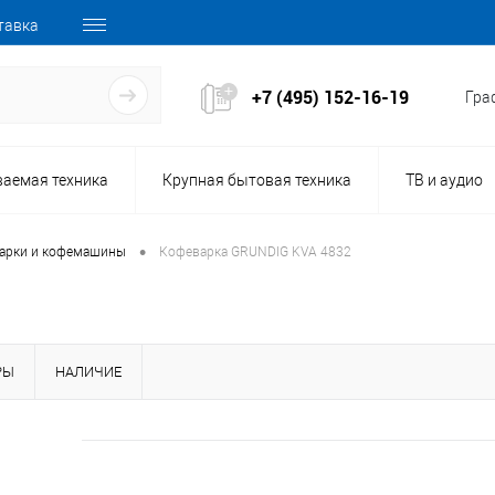
тавка
+7 (495) 152-16-19
Граф
ваемая техника
Крупная бытовая техника
ТВ и аудио
•
арки и кофемашины
Кофеварка GRUNDIG KVA 4832
РЫ
НАЛИЧИЕ
161466
Код товара: