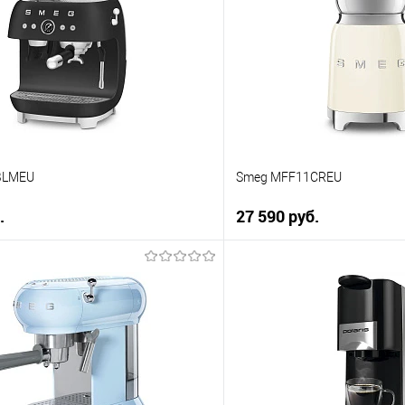
 клик
Купить в 1 клик
ию
К сравнению
е
В избранное
В наличии
BLMEU
Smeg MFF11CREU
.
27 590 руб.
В корзину
В корз
 клик
Купить в 1 клик
ию
К сравнению
е
В избранное
В наличии