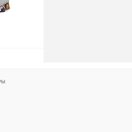
ину
РЫ