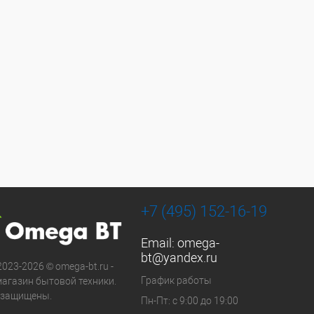
+7 (495) 152-16-19
Email:
omega-
bt@yandex.ru
2023-2026 © omega-bt.ru -
График работы
магазин бытовой техники.
 защищены.
Пн-Пт: с 9:00 до 19:00