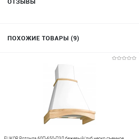
ОТЗЫВЫ
ПОХОЖИЕ ТОВАРЫ (9)
ELIKOR Ротонда 60П-650-П3Л бежевый/дуб неокр.съемное