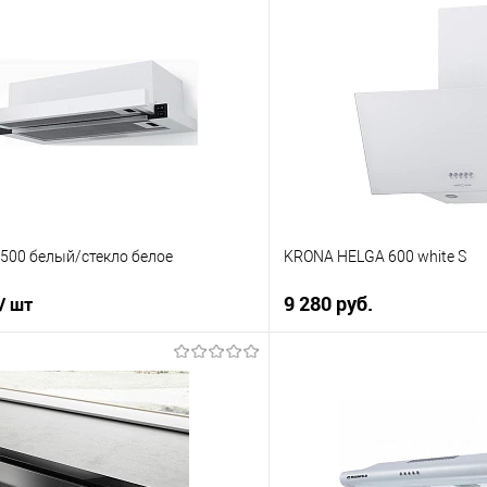
 500 белый/стекло белое
KRONA HELGA 600 white S
9 280 руб.
/ шт
В корз
В корзину
Купить в 1 клик
 клик
К сравнению
ию
В избранное
е