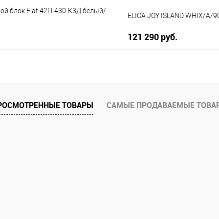
ой блок Flat 42П-430-К3Д белый/
ELICA JOY ISLAND WHIX/A/9
121 290 руб.
В корзину
В корз
 клик
Купить в 1 клик
ию
К сравнению
РОСМОТРЕННЫЕ ТОВАРЫ
САМЫЕ ПРОДАВАЕМЫЕ ТОВА
е
В избранное
В наличии