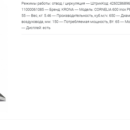
Режимы работы: отвод / циркуляция — ШтрихКод: 4260286896
11000061085 — Бренд: KRONA — Модель: CORNELIA 600 inox P
55 — Вес, кг: 5.46 — Производительность, куб.м/ч: 650 — Диа
воздуховода, мм: 150 — Потребляемая мощность, Вт: 65 — Мо
— Дисплей: есть