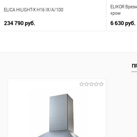
ELIKOR Врезн
ELICA HILIGHT-X H16 IX/A/100
хром
234 790 руб.
6 630 руб.
В корзину
Купить в 1 клик
Купить в 1
К сравнению
К сравнен
П
В избранное
В избранно
В наличии
В наличии