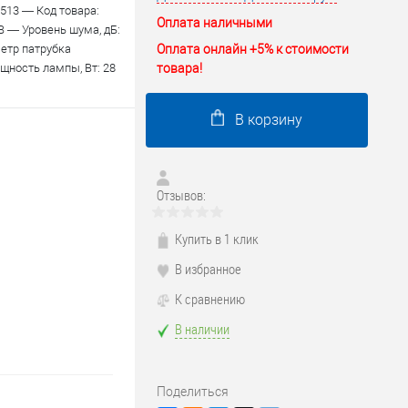
513 — Код товара:
Оплата наличными
B — Уровень шума, дБ:
Оплата онлайн +5% к стоимости
метр патрубка
товара!
щность лампы, Вт: 28
В корзину
Отзывов:
Купить в 1 клик
В избранное
К сравнению
В наличии
Поделиться