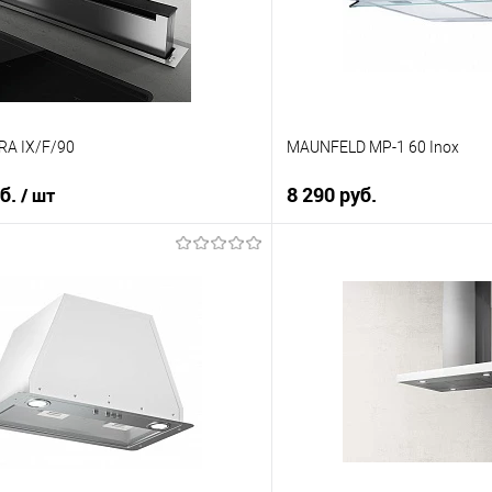
Под заказ
RA IX/F/90
MAUNFELD MP-1 60 Inox
уб.
8 290 руб.
/ шт
В корз
В корзину
Купить в 1 клик
 клик
К сравнению
ию
В избранное
е
Под заказ