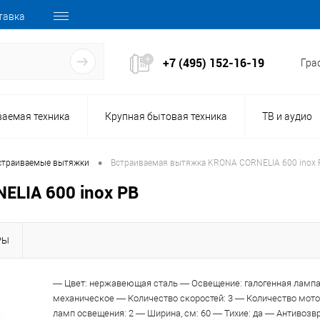
тавка
+7 (495) 152-16-19
Граф
ваемая техника
Крупная бытовая техника
ТВ и аудио
•
страиваемые вытяжки
Встраиваемая вытяжка KRONA CORNELIA 600 inox 
LIA 600 inox PB
РЫ
— Цвет: нержавеющая сталь — Освещение: галогенная лампа
механическое — Количество скоростей: 3 — Количество мото
ламп освещения: 2 — Ширина, см: 60 — Тихие: да — Антивозв