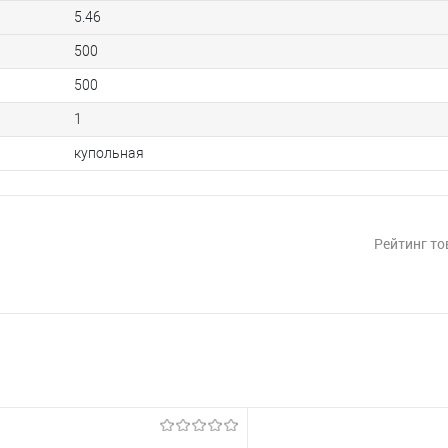
5.46
500
500
1
купольная
Рейтинг то