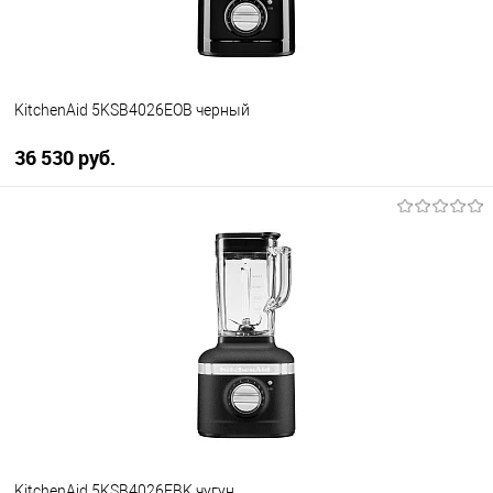
KitchenAid 5KSB4026EOB черный
36 530 руб.
В корзину
Купить в 1 клик
К сравнению
В избранное
В наличии
KitchenAid 5KSB4026EBK чугун