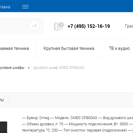
тавка
+7 (495) 152-16-19
Граф
ваемая техника
Крупная бытовая техника
ТВ и аудио
•
уховые шкафы
Духовой шкаф SMEG SF800AO
РЫ
57031
— Бренд: Smeg — Модель: SMEG SF800AO — Вид духового шк
Код товара:
— Объем духовки, л: 70 — Мощность подключения, Вт: 3000 
температура, °С: 250 — Тип очистки: паровая (гидролизная) —