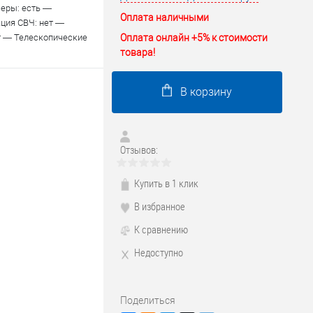
меры: есть —
Оплата наличными
кция СВЧ: нет —
Оплата онлайн +5% к стоимости
ет — Телескопические
товара!
В корзину
Отзывов:
Купить в 1 клик
В избранное
К сравнению
Недоступно
Поделиться