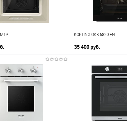
В наличии
2M1P
KORTING OKB 6820 EN
б.
35 400 руб.
В корзину
В корз
 клик
Купить в 1 клик
ию
К сравнению
е
В избранное
В наличии