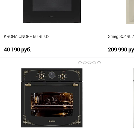
В наличии
В наличии
KRONA ONORE 60 BL G2
Smeg SO490
40 190 руб.
209 990 ру
В корзину
Купить в 1 клик
Купить в 1
К сравнению
К сравнен
В избранное
В избранно
В наличии
В наличии