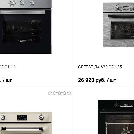
02-01 Н1
GEFEST ДА 622-02 К35
б.
26 920 руб.
/ шт
/ шт
В корзину
В корз
 клик
Купить в 1 клик
ию
К сравнению
е
В избранное