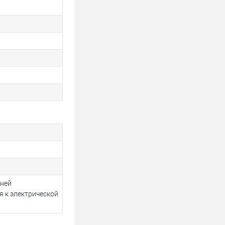
вней
я к электрической