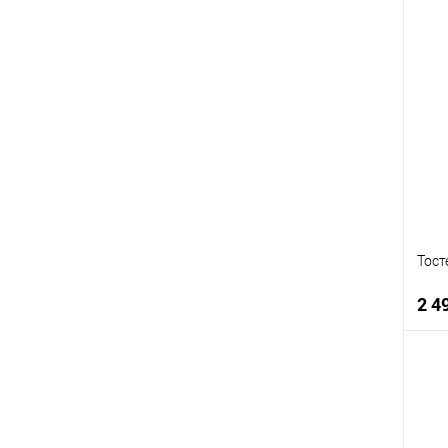
К
К
В
В
Тост
2 4
К
К