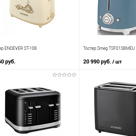
В избранное
 избранное
В наличии
 наличии
ер ENDEVER ST-108
Тостер Smeg TSF01SBMEU
60 руб.
20 990 руб.
/ шт
В корзину
В корзи
упить в 1 клик
Купить в 1 клик
 сравнению
К сравнению
 избранное
В избранное
 наличии
В наличии