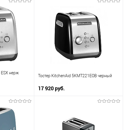
ну
В корзину
Купить в 1 клик
К сравнению
В избранное
В наличии
1ESX нерж
Тостер KitchenAid 5KMT221EOB черный
17 920 руб.
ну
В корзину
Купить в 1 клик
К сравнению