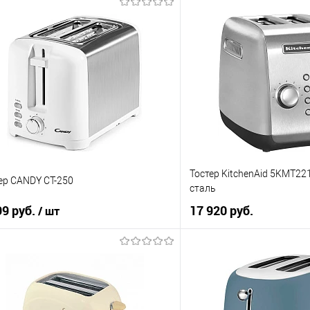
В корзину
В корзи
упить в 1 клик
Купить в 1 клик
 сравнению
К сравнению
 избранное
В избранное
 наличии
В наличии
Тостер KitchenAid 5KMT22
ер CANDY CT-250
сталь
99 руб.
17 920 руб.
/ шт
В корзи
В корзину
Купить в 1 клик
упить в 1 клик
К сравнению
 сравнению