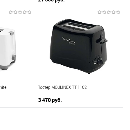
ну
В корзину
Купить в 1 клик
К сравнению
В избранное
В наличии
ite
Тостер MOULINEX TT 1102
3 470 руб.
ну
В корзину