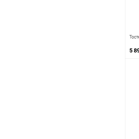
В
Тост
5 8
К
К
В
В