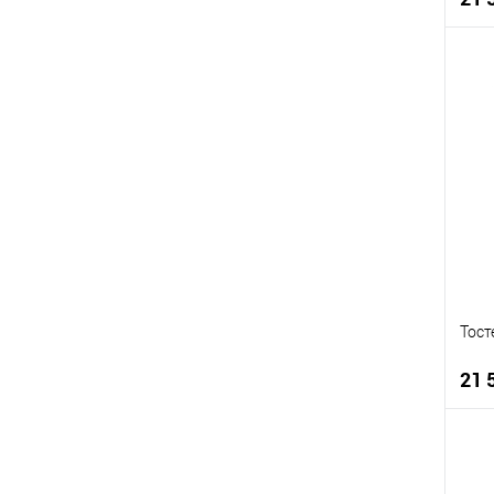
К
К
В
В
Тост
21 