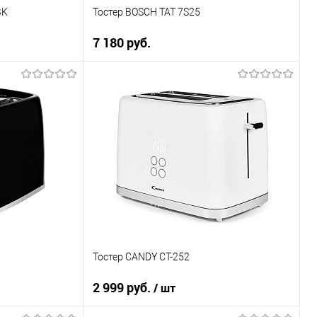
BK
Тостер BOSCH TAT 7S25
7 180 руб.
ну
В корзину
Купить в 1 клик
К сравнению
В избранное
В наличии
Тостер CANDY CT-252
2 999 руб.
/ шт