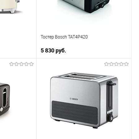
В наличии
Тостер Bosch TAT4P420
5 830 руб.
В корзину
ну
Купить в 1 клик
К сравнению
В избранное
В наличии