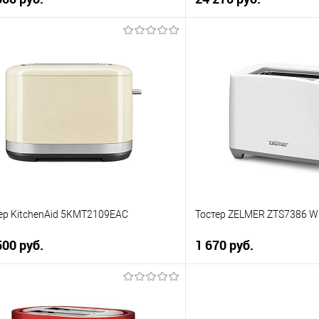
В корзину
В корзи
упить в 1 клик
Купить в 1 клик
 сравнению
К сравнению
 избранное
В избранное
 наличии
В наличии
ер KitchenAid 5KMT2109EAC
Тостер ZELMER ZTS7386 Wh
500 руб.
1 670 руб.
В корзину
В корзи