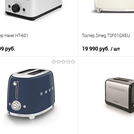
 наличии
В наличии
ер Haier HT-601
Тостер Smeg TSF01GREU
99 руб.
19 990 руб.
/ шт
В корзину
В корзи
упить в 1 клик
Купить в 1 клик
 сравнению
К сравнению
 избранное
В избранное
 наличии
В наличии