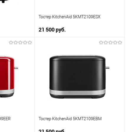
Тостер KitchenAid 5KMT2109ESX
21 500 руб.
ну
В корзину
Купить в 1 клик
К сравнению
В избранное
В наличии
09EER
Тостер KitchenAid 5KMT2109EBM
21 500 руб.