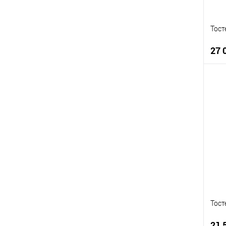
Тост
27 
К
К
В
В
Тост
21 