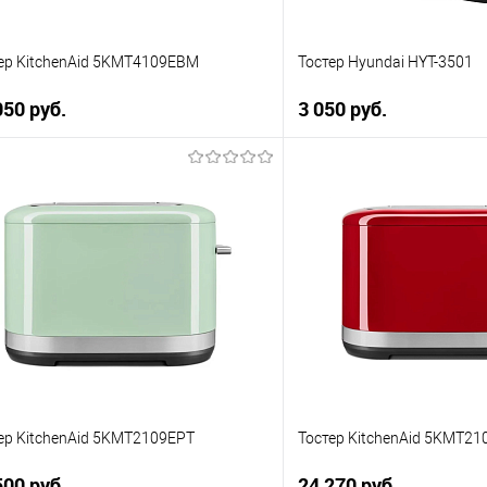
ер KitchenAid 5KMT4109EBM
Тостер Hyundai HYT-3501
050 руб.
3 050 руб.
В корзину
В корзи
упить в 1 клик
Купить в 1 клик
 сравнению
К сравнению
 избранное
В избранное
 наличии
В наличии
ер KitchenAid 5KMT2109EPT
Тостер KitchenAid 5KMT21
500 руб.
24 270 руб.