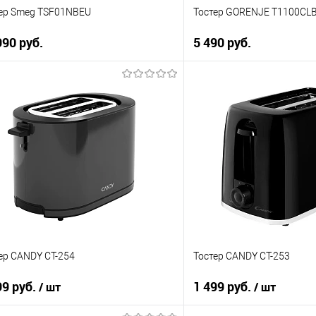
ер Smeg TSF01NBEU
Тостер GORENJE T1100CL
990 руб.
5 490 руб.
В корзину
В корзи
упить в 1 клик
Купить в 1 клик
 сравнению
К сравнению
 избранное
В избранное
 наличии
В наличии
ер CANDY CT-254
Тостер CANDY CT-253
99 руб.
1 499 руб.
/ шт
/ шт