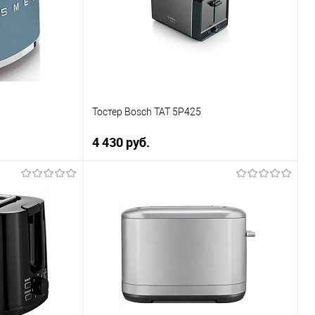
В избранное
В наличии
Тостер Bosch TAT 5P425
4 430 руб.
В корзину
ну
Купить в 1 клик
К сравнению
В избранное
В наличии