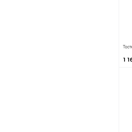
В
В
Тост
1 1
К
К
В
В