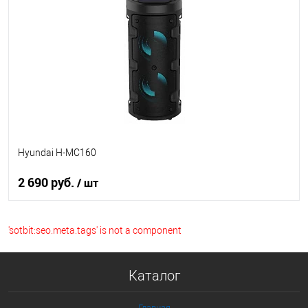
Купить в 1 клик
К сравнению
В избранное
В наличии
Hyundai H-MC160
2 690 руб.
/ шт
В корзину
'sotbit:seo.meta.tags' is not a component
Купить в 1 клик
К сравнению
Каталог
В избранное
Главная