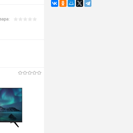
вара: