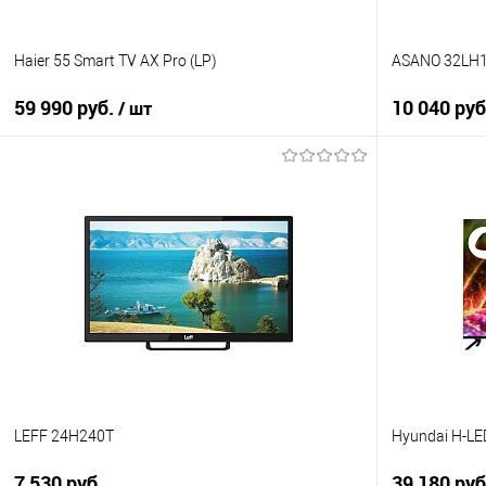
Haier 55 Smart TV AX Pro (LP)
ASANO 32LH
59 990 руб.
10 040 руб
/ шт
В корзину
Купить в 1
Купить в 1 клик
К сравнен
К сравнению
В избранно
В избранное
В наличии
В наличии
LEFF 24H240T
Hyundai H-L
7 530 руб.
39 180 руб