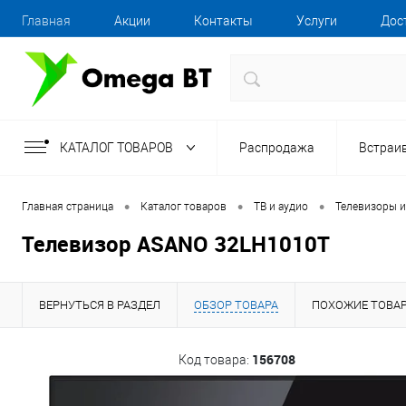
Главная
Акции
Контакты
Услуги
Дос
КАТАЛОГ ТОВАРОВ
Распродажа
Встраи
•
•
•
Главная страница
Каталог товаров
ТВ и аудио
Телевизоры и
Телевизор ASANO 32LH1010T
ВЕРНУТЬСЯ В РАЗДЕЛ
ОБЗОР ТОВАРА
ПОХОЖИЕ ТОВА
156708
Код товара: