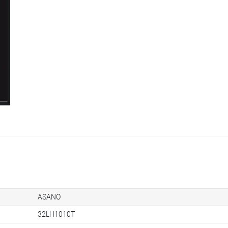
ASANO
32LH1010T