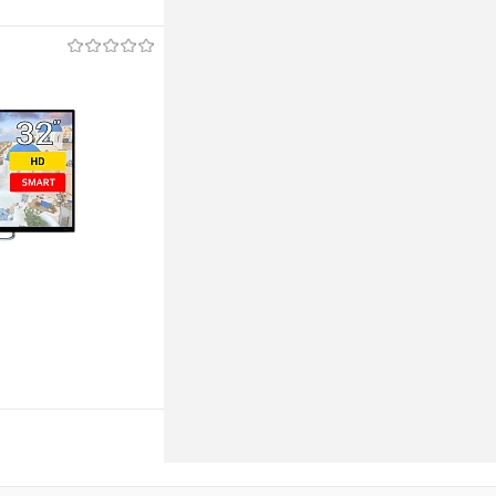
ину
ину