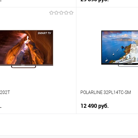
В корзину
В корз
 клик
Купить в 1 клик
ию
К сравнению
е
В избранное
В наличии
7202T
POLARLINE 32PL14TC-SM
.
12 490 руб.
В корзину
В корз