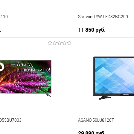
1110T
Starwind SW-LED32BG200
.
11 850 руб.
В корзину
В корз
 клик
Купить в 1 клик
ию
К сравнению
е
В избранное
В наличии
ED55BU7003
ASANO 50LU8120T
.
29 890 руб.