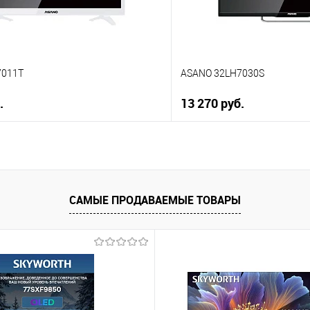
7011T
ASANO 32LH7030S
.
13 270 руб.
В корзину
В корз
 клик
Купить в 1 клик
ию
К сравнению
САМЫЕ ПРОДАВАЕМЫЕ ТОВАРЫ
е
В избранное
В наличии