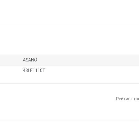
ASANO
43LF1110T
Рейтинг то