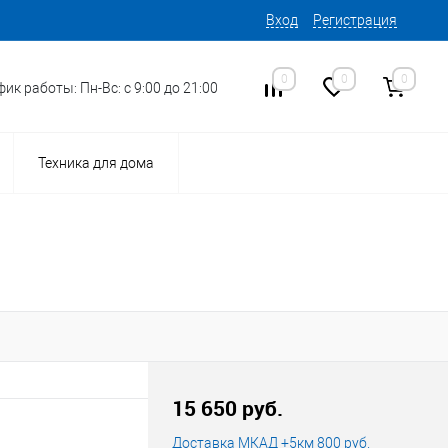
Вход
Регистрация
0
0
0
ик работы: Пн-Вс: с 9:00 до 21:00
Техника для дома
15
Код товара:
15 650 руб.
Доставка МКАД +5км 800 руб.