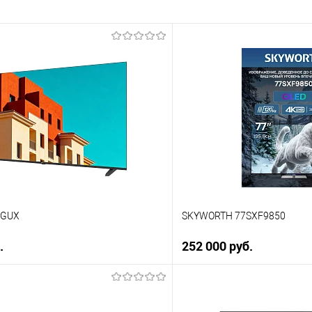
5GUX
SKYWORTH 77SXF9850
.
252 000 руб.
В корзину
В корз