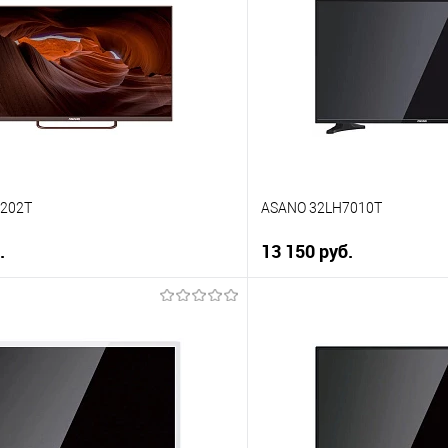
 клик
Купить в 1 клик
ию
К сравнению
е
В избранное
В наличии
1202T
ASANO 32LH7010T
.
13 150 руб.
В корзину
В корз
 клик
Купить в 1 клик
ию
К сравнению
е
В избранное
В наличии