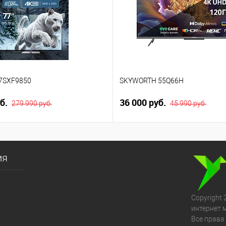
7SXF9850
SKYWORTH 55Q66H
уб.
36 000 руб.
279 990 руб.
45 990 руб.
ия
Copyright 
интернет 
Все права