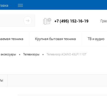
тавка
+7 (495) 152-16-19
Граф
ваемая техника
Крупная бытовая техника
ТВ и аудио
•
•
 аксессуары
Телевизоры
Телевизор ASANO 43LF1110T
РЫ
157242
Код товара: