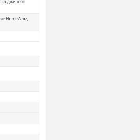
рка джинсов
ние HomeWhiz,