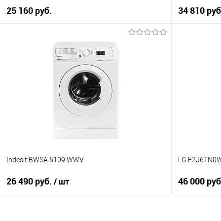
25 160 руб.
34 810 ру
В корзину
Купить в 1 клик
Купить в 1
К сравнению
К сравнен
В избранное
В избранно
В наличии
В наличии
Indesit BWSA 5109 WWV
LG F2J6TN0
26 490 руб.
46 000 ру
/ шт
В корзину