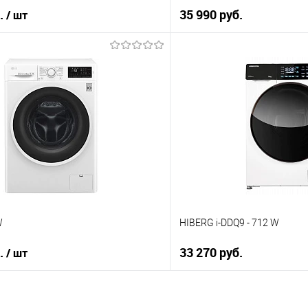
б.
35 990 руб.
/ шт
В корз
В корзину
Купить в 1 клик
 клик
К сравнению
ию
В избранное
е
В наличии
W
HIBERG i-DDQ9 - 712 W
б.
33 270 руб.
/ шт
В корз
В корзину