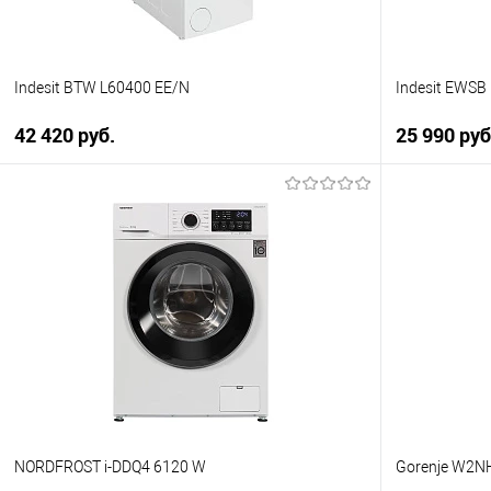
Indesit BTW L60400 EE/N
Indesit EWSB
42 420 руб.
25 990 руб
В корзину
Купить в 1 клик
Купить в 1
К сравнению
К сравнен
В избранное
В избранно
В наличии
В наличии
NORDFROST i-DDQ4 6120 W
Gorenje W2N