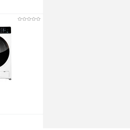
ину
ину