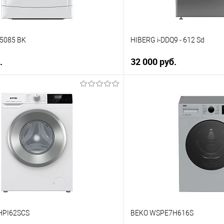
 5085 BK
HIBERG i-DDQ9 - 612 Sd
.
32 000 руб.
В корзину
В корз
 клик
Купить в 1 клик
ию
К сравнению
е
В избранное
В наличии
HPI62SCS
BEKO WSPE7H616S