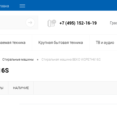
тавка
+7 (495) 152-16-19
Граф
ваемая техника
Крупная бытовая техника
ТВ и аудио
•
Стиральные машины
Стиральная машина BEKO WSPE7H616S
16S
РЫ
НАЛИЧИЕ
149880
Код товара: