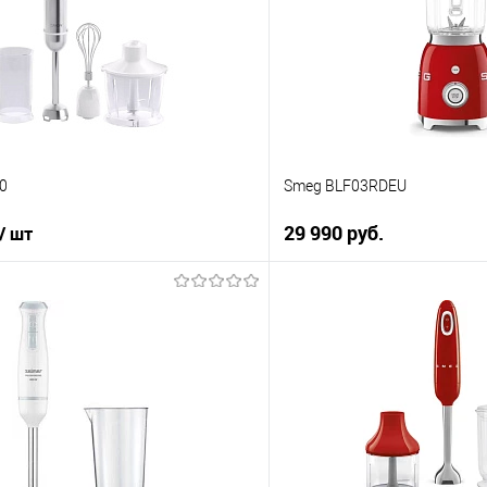
0
Smeg BLF03RDEU
29 990 руб.
/ шт
В корз
В корзину
Купить в 1 клик
 клик
К сравнению
ию
В избранное
е
В наличии