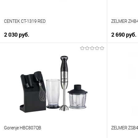
CENTEK CT-1319 RED
ZELMER ZHB
2 030 руб.
2 690 руб.
В корзину
Купить в 1 клик
Купить в 1
К сравнению
К сравнен
В избранное
В избранно
В наличии
В наличии
Gorenje HBC807QB
ZELMER ZSB