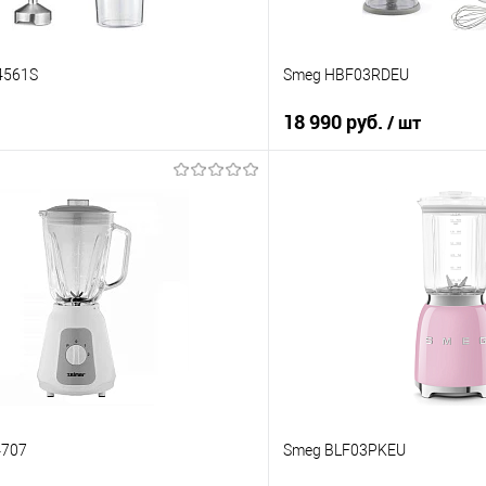
4561S
Smeg HBF03RDEU
18 990 руб.
/ шт
В корзину
В корз
 клик
Купить в 1 клик
ию
К сравнению
е
В избранное
В наличии
4707
Smeg BLF03PKEU