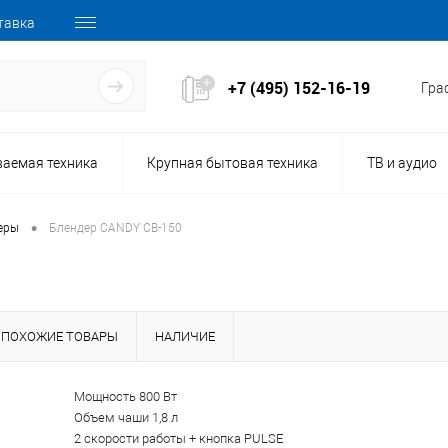
тавка
+7 (495) 152-16-19
Граф
ваемая техника
Крупная бытовая техника
ТВ и аудио
•
еры
Блендер CANDY CB-150
ПОХОЖИЕ ТОВАРЫ
НАЛИЧИЕ
159216
Мощность 800 Вт
Код товара:
Объем чаши 1,8 л
2 скорости работы + кнопка PULSE