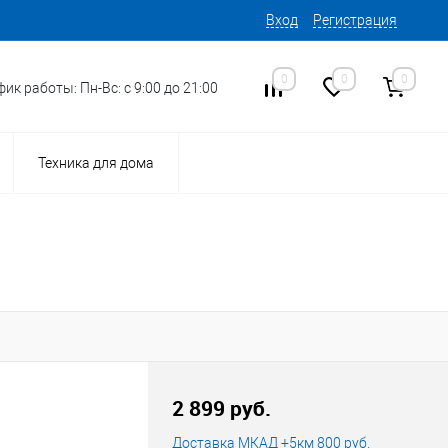
Вход
Регистрация
0
0
0
ик работы: Пн-Вс: с 9:00 до 21:00
Техника для дома
15
Код товара:
2 899 руб.
Доставка МКАД +5км 800 руб.