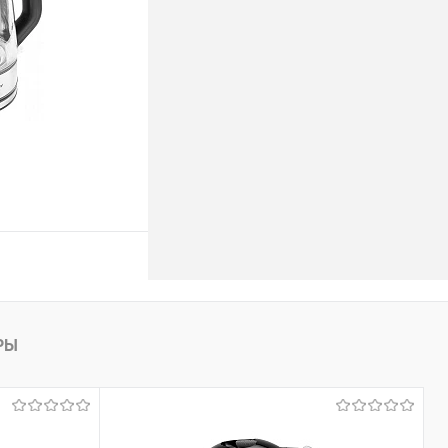
ину
РЫ