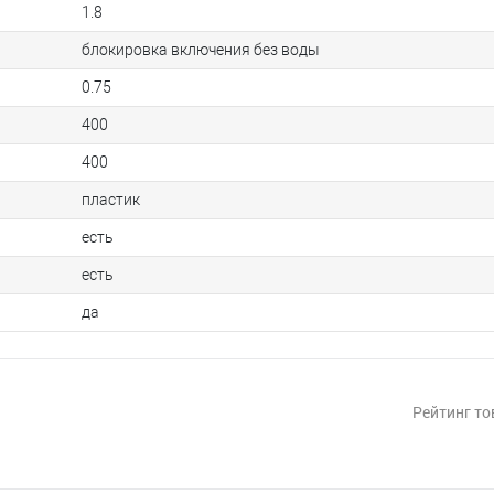
1.8
блокировка включения без воды
0.75
400
400
пластик
есть
есть
да
Рейтинг то