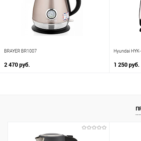
В избранно
В избранное
В наличии
В наличии
BRAYER BR1007
Hyundai HYK
2 470 руб.
1 250 руб.
В корзину
Купить в 1 клик
Купить в 1
К сравнению
К сравнен
П
В избранное
В избранно
В наличии
В наличии