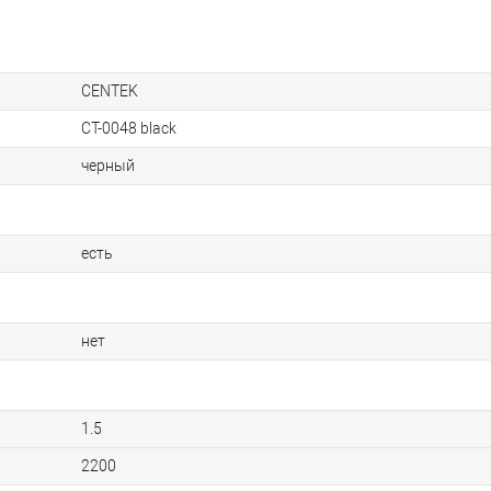
CENTEK
CT-0048 black
черный
есть
нет
1.5
2200