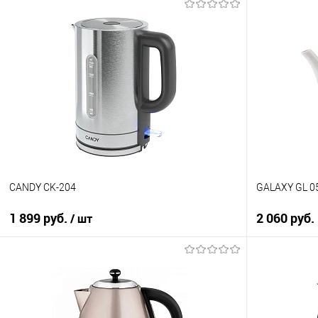
В корзину
Купить в 1 клик
Купить в 1
К сравнению
К сравнен
В избранное
В избранно
В наличии
В наличии
CANDY CK-204
GALAXY GL 0
1 899 руб.
2 060 руб.
/ шт
В корзину
Купить в 1
Купить в 1 клик
К сравнен
К сравнению