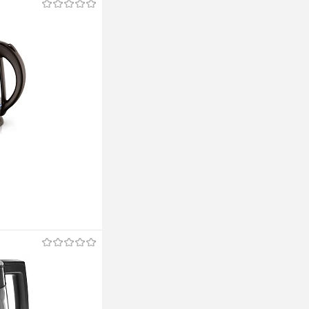
ину
ину