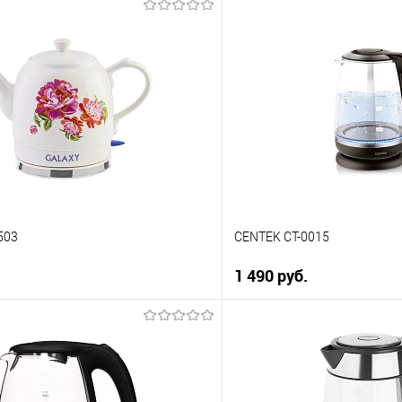
В корзину
В корз
 клик
Купить в 1 клик
ию
К сравнению
е
В избранное
В наличии
503
CENTEK CT-0015
1 490 руб.
В корзину
В корз
 клик
Купить в 1 клик
ию
К сравнению