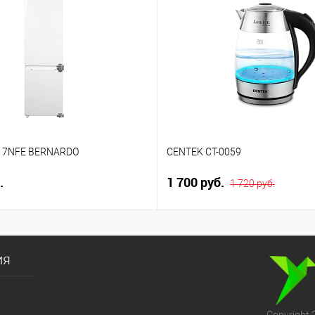
I 17NFE BERNARDO
CENTEK CT-0059
.
1 700 руб.
1 720 руб.
ия
Copyright 