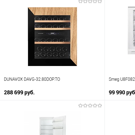
В корзину
Купить в 1 клик
Купить в 1
К сравнению
К сравнен
В избранное
В избранно
В наличии
В наличии
DUNAVOX DAVG-32.80DOP.TO
Smeg U8F08
288 699 руб.
99 990 руб
В корзину
Купить в 1 клик
Купить в 1
К сравнению
К сравнен