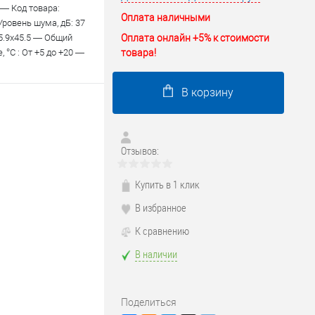
— Код товара:
Оплата наличными
ровень шума, дБ: 37
Оплата онлайн +5% к стоимости
55.9х45.5 — Общий
товара!
°С : От +5 до +20 —
В корзину
Отзывов:
Купить в 1 клик
В избранное
К сравнению
В наличии
Поделиться