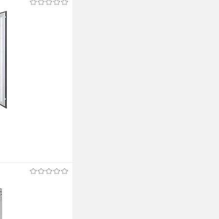
ину
ину