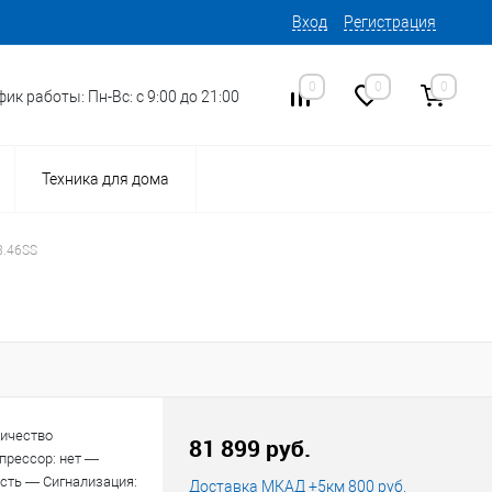
Вход
Регистрация
0
0
0
ик работы: Пн-Вс: с 9:00 до 21:00
Техника для дома
8.46SS
14
личество
Код товара:
81 899 руб.
прессор: нет —
сть — Сигнализация:
Доставка МКАД +5км 800 руб.