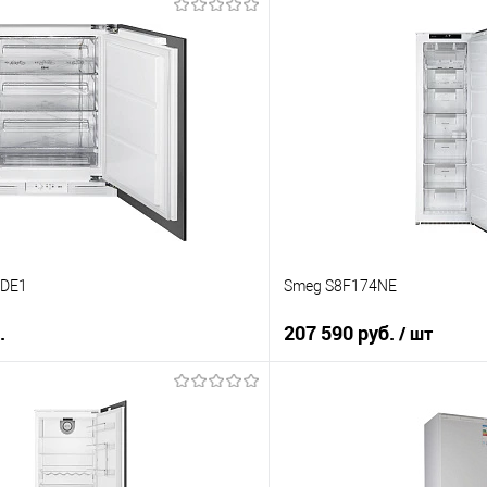
В корзину
В корз
 клик
Купить в 1 клик
ию
К сравнению
е
В избранное
В наличии
2DE1
Smeg S8F174NE
.
207 590 руб.
/ шт
В корзину
В корз
 клик
Купить в 1 клик
ию
К сравнению