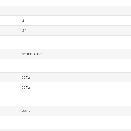
1
1
ST
37
сенсорное
есть
есть
есть