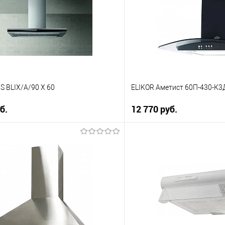
ию
К сравнению
е
В избранное
Под заказ
IS BLIX/A/90 X 60
ELIKOR Аметист 60П-430-К3
б.
12 770 руб.
В корзину
В корз
 клик
Купить в 1 клик
ию
К сравнению
е
В избранное
Под заказ