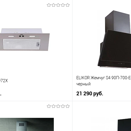
ELIKOR Жемчуг S4 90П-700-
972X
черный
.
21 290 руб.
В корзину
В корз
 клик
Купить в 1 клик