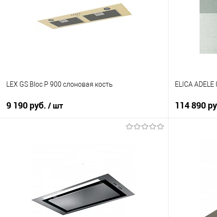
К сравнению
К сравнен
В избранное
В избранно
В наличии
В наличии
LEX GS Bloc P 900 слоновая кость
ELICA ADELE 
9 190 руб.
114 890 ру
/ шт
В корзину
Купить в 1
Купить в 1 клик
К сравнен
К сравнению
В избранно
В избранное
Под заказ
В наличии