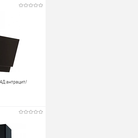
Е4Д антрацит/
ину