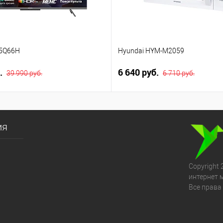
5Q66H
Hyundai HYM-M2059
б.
6 640 руб.
39 990 руб.
6 710 руб.
ия
Copyright 
интернет 
Все права