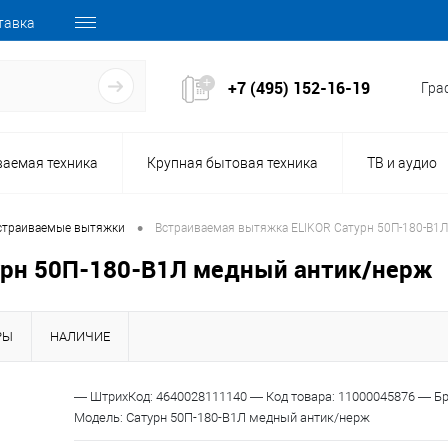
тавка
+7 (495) 152-16-19
Граф
ваемая техника
Крупная бытовая техника
ТВ и аудио
•
страиваемые вытяжки
Встраиваемая вытяжка ELIKOR Сатурн 50П-180-В1
урн 50П-180-В1Л медный антик/нерж
РЫ
НАЛИЧИЕ
150151
— ШтрихКод: 4640028111140 — Код товара: 11000045876 — Бр
Код товара:
Модель: Сатурн 50П-180-В1Л медный антик/нерж