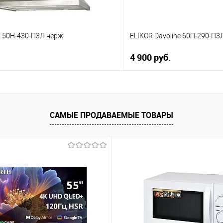
а 50Н-430-П3Л нерж
ELIKOR Davoline 60П-290-П3
4 900 руб.
В корзину
В корз
 клик
Купить в 1 клик
САМЫЕ ПРОДАВАЕМЫЕ ТОВАРЫ
ию
К сравнению
е
В избранное
В наличии