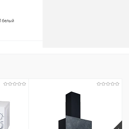
Л белый
ину