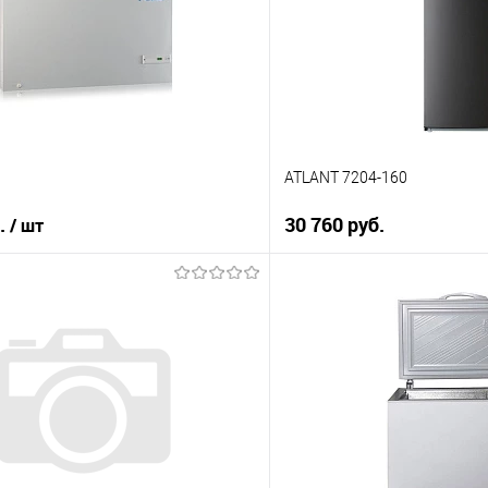
е
В избранное
В наличии
ATLANT 7204-160
б.
30 760 руб.
/ шт
В корз
В корзину
Купить в 1 клик
 клик
К сравнению
ию
В избранное
е
В наличии