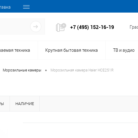
тавка
+7 (495) 152-16-19
Граф
ваемая техника
Крупная бытовая техника
ТВ и аудио
•
Морозильные камеры
Морозильная камера Haier HCE251R
РЫ
НАЛИЧИЕ
146211
Код товара: