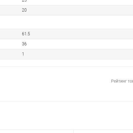
25
20
61.5
36
1
Рейтинг то