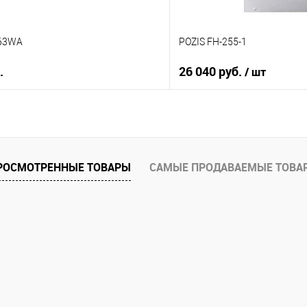
63WA
POZIS FH-255-1
.
26 040 руб.
/ шт
В корзину
В корз
 клик
Купить в 1 клик
ию
К сравнению
РОСМОТРЕННЫЕ ТОВАРЫ
САМЫЕ ПРОДАВАЕМЫЕ ТОВА
е
В избранное
В наличии