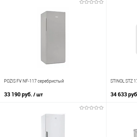
POZIS FV NF-117 серебристый
STINOL STZ 1
33 190 руб.
34 633 ру
/ шт
В корзину
Купить в 1 клик
Купить в 1
К сравнению
К сравнен