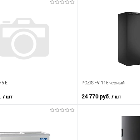
75 E
POZIS FV-115 черный
б.
24 770 руб.
/ шт
/ шт
В корзину
В корз
 клик
Купить в 1 клик
ию
К сравнению