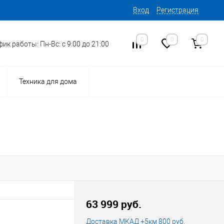
Вход
Регистрация
0
0
0
ик работы: Пн-Вс: с 9:00 до 21:00
Техника для дома
16
Код товара:
63 999 руб.
Доставка МКАД +5км 800 руб.