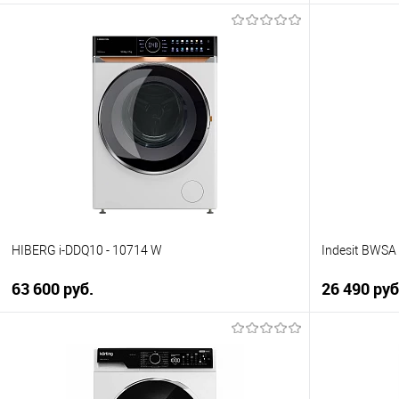
В корзину
Купить в 1 клик
Купить в 1
К сравнению
К сравнен
В избранное
В избранно
В наличии
В наличии
HIBERG i-DDQ10 - 10714 W
Indesit BWS
63 600 руб.
26 490 ру
В корзину
Купить в 1 клик
Купить в 1