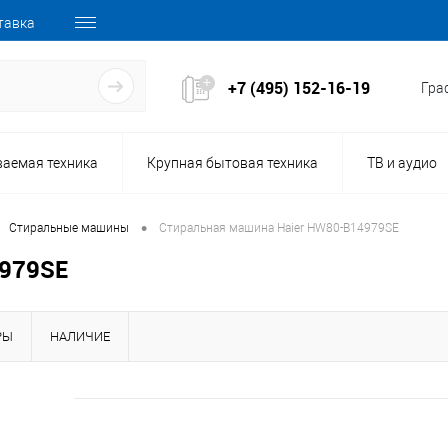
тавка
+7 (495) 152-16-19
Граф
ваемая техника
Крупная бытовая техника
ТВ и аудио
•
Стиральные машины
Стиральная машина Haier HW80-B14979SE
4979SE
РЫ
НАЛИЧИЕ
162637
Код товара: