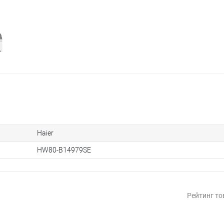
Haier
HW80-B14979SE
Рейтинг то