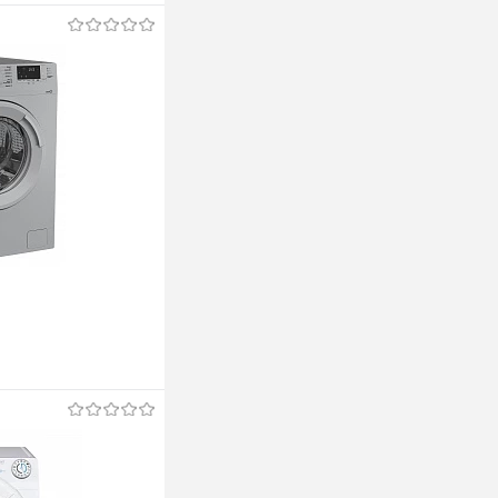
ину
ину