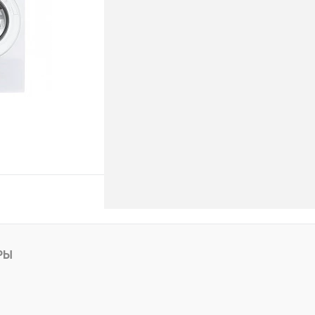
ину
РЫ