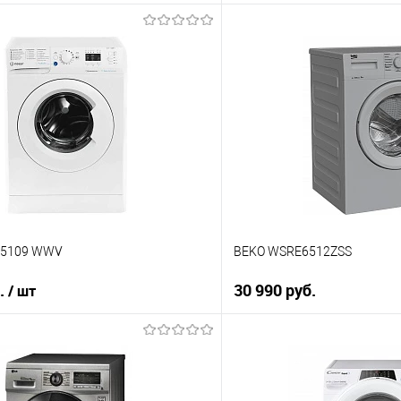
В корзину
В корз
 клик
Купить в 1 клик
ию
К сравнению
е
В избранное
В наличии
A 5109 WWV
BEKO WSRE6512ZSS
б.
30 990 руб.
/ шт
В корз
В корзину
Купить в 1 клик
 клик