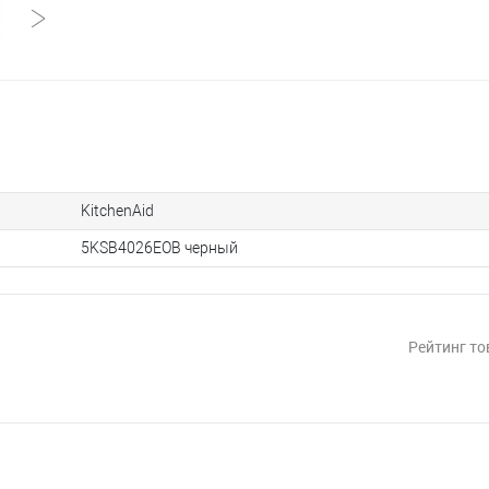
KitchenAid
5KSB4026EOB черный
Рейтинг то