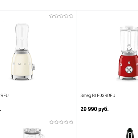
CREU
Smeg BLF03RDEU
.
29 990 руб.
В корзину
В корз