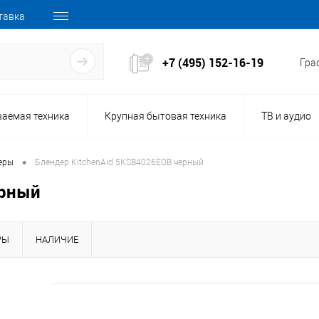
тавка
+7 (495) 152-16-19
Граф
ваемая техника
Крупная бытовая техника
ТВ и аудио
•
еры
Блендер KitchenAid 5KSB4026EOB черный
ерный
РЫ
НАЛИЧИЕ
160934
Код товара: