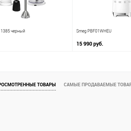
 1385 черный
Smeg PBF01WHEU
15 990 руб.
В корзину
В корз
 клик
Купить в 1 клик
ию
К сравнению
РОСМОТРЕННЫЕ ТОВАРЫ
САМЫЕ ПРОДАВАЕМЫЕ ТОВА
е
В избранное
В наличии