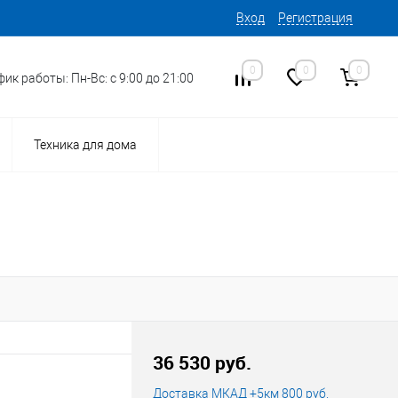
Вход
Регистрация
0
0
0
ик работы: Пн-Вс: с 9:00 до 21:00
Техника для дома
16
Код товара:
36 530 руб.
Доставка МКАД +5км 800 руб.