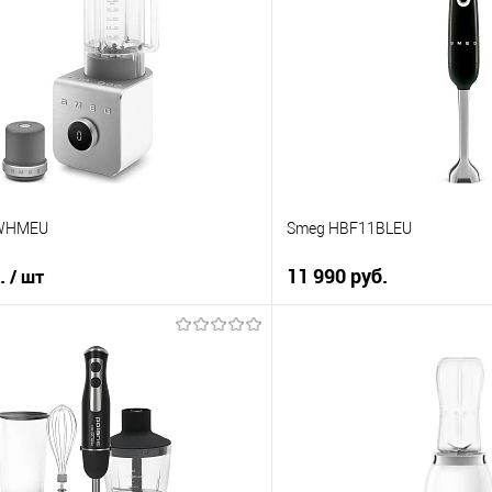
 клик
Купить в 1 клик
ию
К сравнению
е
В избранное
В наличии
2WHMEU
Smeg HBF11BLEU
б.
11 990 руб.
/ шт
В корз
В корзину
Купить в 1 клик
 клик
К сравнению
ию
В избранное
е
В наличии