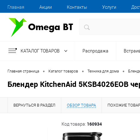
Главная
Акции
Контакты
Услуги
Дос
КАТАЛОГ ТОВАРОВ
Распродажа
Встраи
•
•
•
Главная страница
Каталог товаров
Техника для дома
Бленд
Блендер KitchenAid 5KSB4026EOB ч
ВЕРНУТЬСЯ В РАЗДЕЛ
ОБЗОР ТОВАРА
ПОХОЖИЕ ТОВА
160934
Код товара: