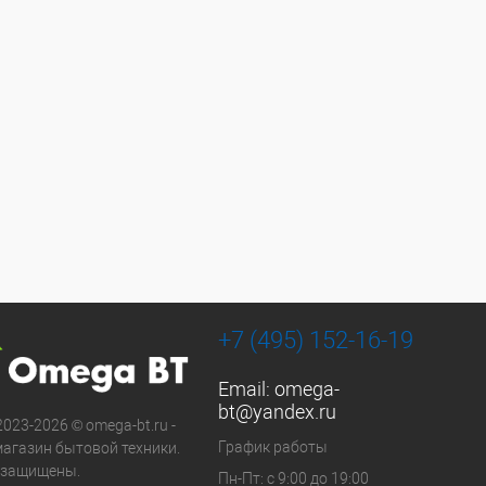
+7 (495) 152-16-19
Email:
omega-
bt@yandex.ru
2023-2026 © omega-bt.ru -
График работы
магазин бытовой техники.
 защищены.
Пн-Пт: с 9:00 до 19:00