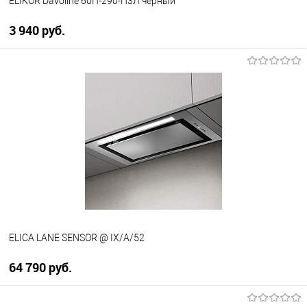
ELIKOR Davoline 60П-290-П3Л черный
3 940 руб.
В корзину
Купить в 1 клик
К сравнению
В избранное
В наличии
ELICA LANE SENSOR @ IX/A/52
64 790 руб.
В корзину