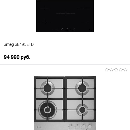
В избранное
В наличии
Smeg SE495ETD
94 990 руб.
В корзину
Купить в 1 клик
К сравнению
В избранное
В наличии