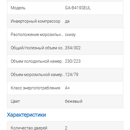
Модель
GA-B419SEUL
Инверторный компрессор
да
Расположение морозильной камеры
снизу
Общий/полезный объем холодильника, л
354/302
Объем холодильной камеры (общий/полезный), л
230/223
Объем морозильной камеры (общий/полезный), л
124/79
Класс энергопотребления
A+
Цвет
бежевый
Характеристики
Количество дверей
2