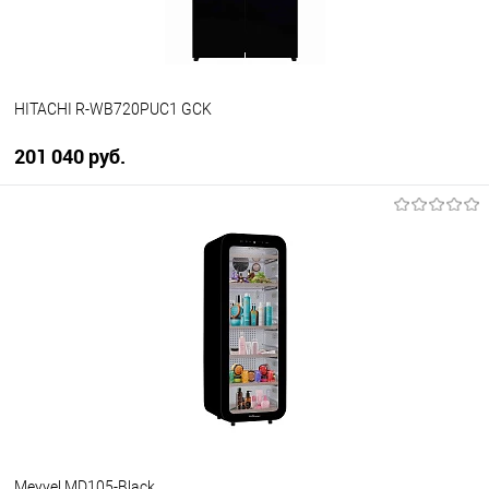
HITACHI R-WB720PUC1 GCK
201 040 руб.
В корзину
Купить в 1 клик
К сравнению
В избранное
В наличии
Meyvel MD105-Black