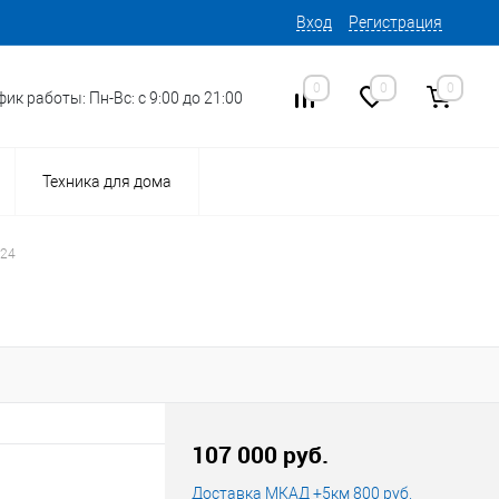
Вход
Регистрация
0
0
0
ик работы: Пн-Вс: с 9:00 до 21:00
Техника для дома
924
15
Код товара:
107 000 руб.
Доставка МКАД +5км 800 руб.