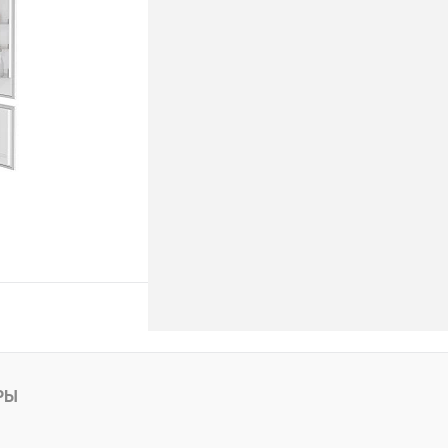
ину
РЫ