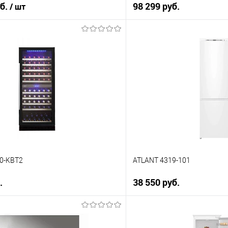
уб.
98 299 руб.
/ шт
В корз
В корзину
Купить в 1 клик
 клик
К сравнению
ию
В избранное
е
В наличии
10-KBT2
ATLANT 4319-101
.
38 550 руб.
В корзину
В корз