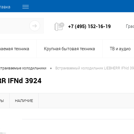
тавка
+7 (495) 152-16-19
Граф
ваемая техника
Крупная бытовая техника
ТВ и аудио
•
страиваемые холодильники
Встраиваемый холодильник LIEBHERR IFNd 3
R IFNd 3924
РЫ
НАЛИЧИЕ
154568
Код товара: