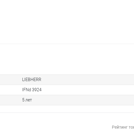
LIEBHERR
IFNd 3924
5 лет
Рейтинг то