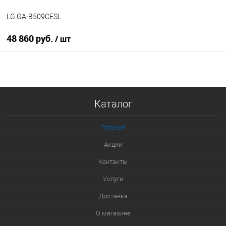
LG GA-B509CESL
48 860 руб.
/ шт
В корзину
Купить в 1 клик
Каталог
К сравнению
В избранное
Главная
В наличии
Акции
Контакты
Услуги
Доставка
О магазине