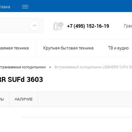
тавка
+7 (495) 152-16-19
Граф
ваемая техника
Крупная бытовая техника
ТВ и аудио
•
страиваемые холодильники
Встраиваемый холодильник LIEBHERR SUFd 3
RR SUFd 3603
РЫ
НАЛИЧИЕ
161502
Код товара: