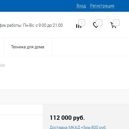
Вход
Регистрация
0
0
0
ик работы: Пн-Вс: с 9:00 до 21:00
Техника для дома
603
16
Код товара:
112 000 руб.
Доставка МКАД +5км 800 руб.