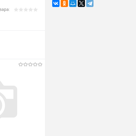
вара: