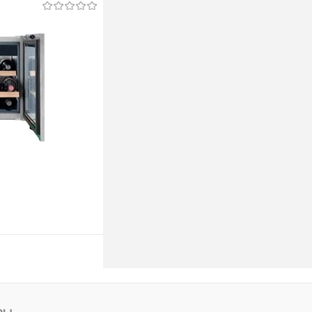
ину
ину