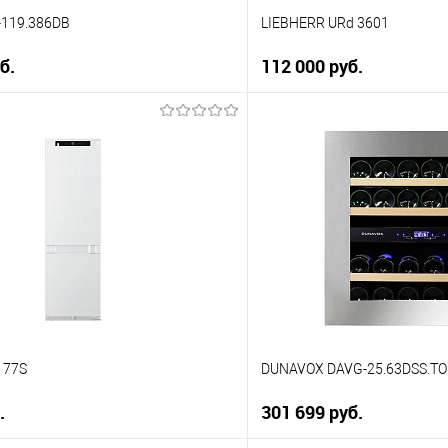
119.386DB
LIEBHERR URd 3601
б.
112 000 руб.
В корзину
В корз
 клик
Купить в 1 клик
ию
К сравнению
е
В избранное
В наличии
177S
DUNAVOX DAVG-25.63DSS.TO
.
301 699 руб.