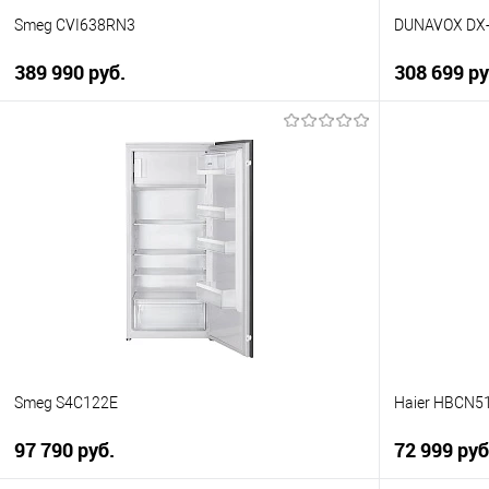
Smeg CVI638RN3
DUNAVOX DX-
389 990 руб.
308 699 ру
В корзину
Купить в 1 клик
Купить в 1
К сравнению
К сравнен
В избранное
В избранно
В наличии
В наличии
Smeg S4C122E
Haier HBCN5
97 790 руб.
72 999 руб