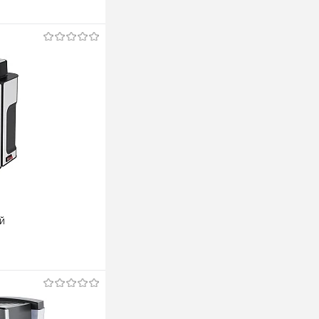
й
ину