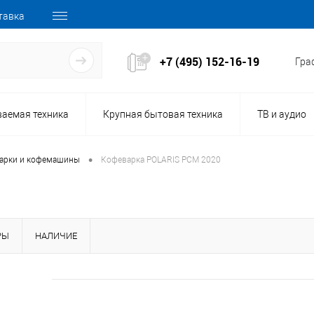
тавка
+7 (495) 152-16-19
Граф
ваемая техника
Крупная бытовая техника
ТВ и аудио
•
арки и кофемашины
Кофеварка POLARIS PCM 2020
РЫ
НАЛИЧИЕ
161116
Код товара: