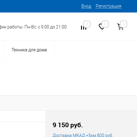
Вход
Регистрация
0
0
0
ик работы: Пн-Вс: с 9:00 до 21:00
Техника для дома
16
Код товара:
9 150 руб.
Доставка МКАД +5км 800 руб.