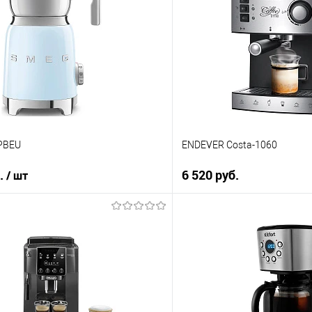
 клик
Купить в 1 клик
ию
К сравнению
е
В избранное
Под заказ
PBEU
ENDEVER Costa-1060
б.
6 520 руб.
/ шт
В корз
В корзину
Купить в 1 клик
 клик
К сравнению
ию
В избранное
е
В наличии