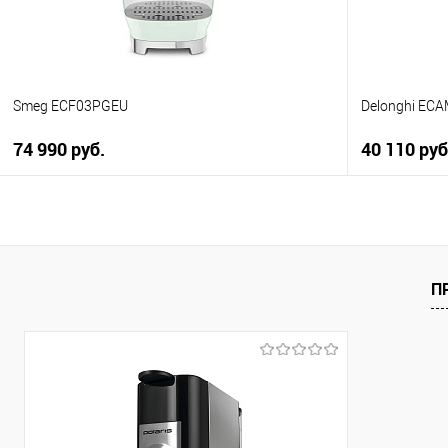
Smeg ECF03PGEU
Delonghi ECA
74 990 руб.
40 110 руб
В корзину
Купить в 1 клик
Купить в 1
К сравнению
К сравнен
П
В избранное
В избранно
В наличии
В наличии