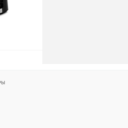
ину
РЫ