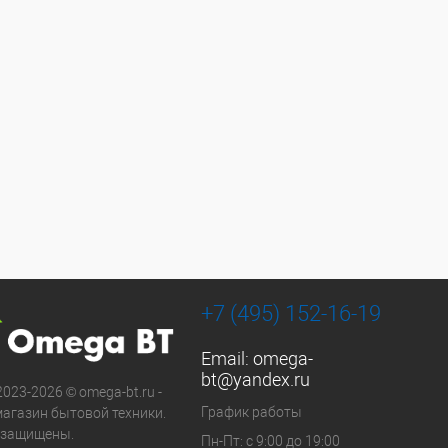
+7 (495) 152-16-19
Email:
omega-
bt@yandex.ru
2023-2026 © omega-bt.ru -
График работы
магазин бытовой техники.
 защищены.
Пн-Пт: с 9:00 до 19:00