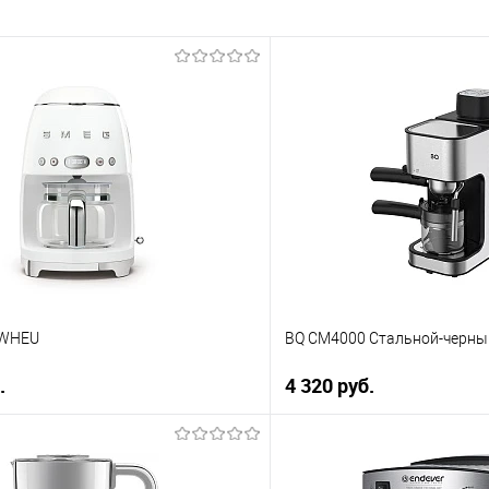
2WHEU
BQ CM4000 Стальной-черны
.
4 320 руб.
В корзину
В корз