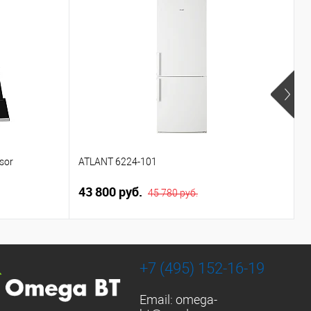
sor
ATLANT 6224-101
T
43 800 руб.
1
45 780 руб.
+7 (495) 152-16-19
Email:
omega-