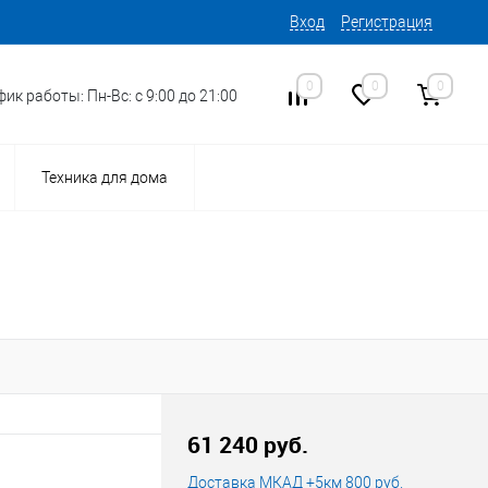
Вход
Регистрация
0
0
0
ик работы: Пн-Вс: с 9:00 до 21:00
Техника для дома
16
Код товара:
61 240 руб.
Доставка МКАД +5км 800 руб.