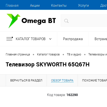
Главная
Акции
Контакты
Услуги
Дос
КАТАЛОГ ТОВАРОВ
Распродажа
Встраи
•
•
•
Главная страница
Каталог товаров
ТВ и аудио
Телевизоры и
Телевизор SKYWORTH 65Q67H
ВЕРНУТЬСЯ В РАЗДЕЛ
ОБЗОР ТОВАРА
ПОХОЖИЕ ТОВА
162290
Код товара: