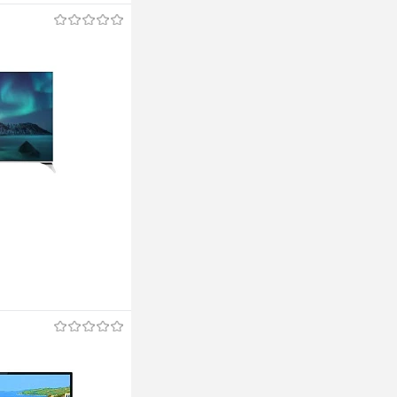
ину
ину