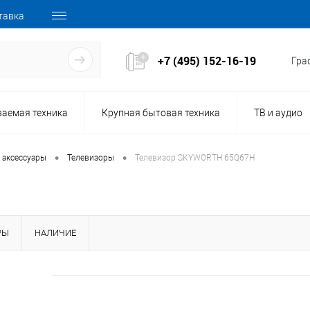
тавка
+7 (495) 152-16-19
Граф
ваемая техника
Крупная бытовая техника
ТВ и аудио
•
•
 аксессуары
Телевизоры
Телевизор SKYWORTH 65Q67H
РЫ
НАЛИЧИЕ
162290
Код товара: