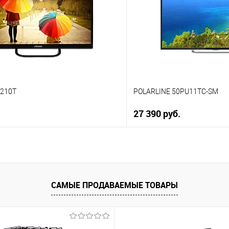
ию
К сравнению
е
В избранное
В наличии
1210T
POLARLINE 50PU11TC-SM
27 390 руб.
В корзину
В корз
 клик
Купить в 1 клик
ию
К сравнению
САМЫЕ ПРОДАВАЕМЫЕ ТОВАРЫ
е
В избранное
В наличии