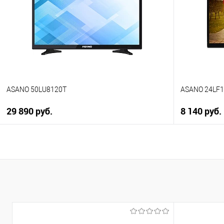
К сравнению
К сравнен
В избранное
В избранно
В наличии
В наличии
ASANO 50LU8120T
ASANO 24LF
29 890 руб.
8 140 руб.
В корзину
Купить в 1 клик
Купить в 1
К сравнению
К сравнен
В избранное
В избранно
В наличии
В наличии