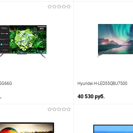
В корзину
В корз
 клик
Купить в 1 клик
ию
К сравнению
е
В избранное
В наличии
5G66G
Hyundai H-LED55QBU7500
.
40 530 руб.
В корзину
В корз
 клик
Купить в 1 клик