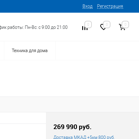
Вход
Регистрация
0
0
0
ик работы: Пн-Вс: с 9:00 до 21:00
Техника для дома
15
Код товара:
269 990 руб.
Доставка МКАД +5км 800 руб.