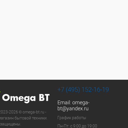
+7 (495) 152-16-19
Email:
omega-
bt@yandex.ru
2023-2026 © omega-bt.ru -
График работы
магазин бытовой техники.
 защищены.
Пн-Пт: с 9:00 до 19:00