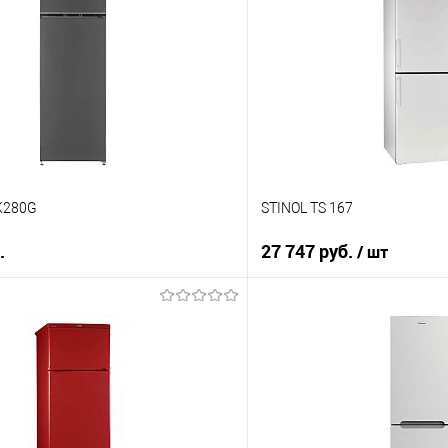
Купить в 1 клик
 клик
К сравнению
ию
В избранное
е
В наличии
K280G
STINOL TS 167
.
27 747 руб.
/ шт
В корзину
В корз
 клик
Купить в 1 клик
ию
К сравнению
е
В избранное
В наличии