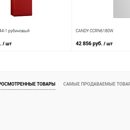
44-1 рубиновый
CANDY CCRN6180W
б.
42 856 руб.
/ шт
/ шт
В корзину
В корз
 клик
Купить в 1 клик
ию
К сравнению
РОСМОТРЕННЫЕ ТОВАРЫ
САМЫЕ ПРОДАВАЕМЫЕ ТОВА
е
В избранное
В наличии