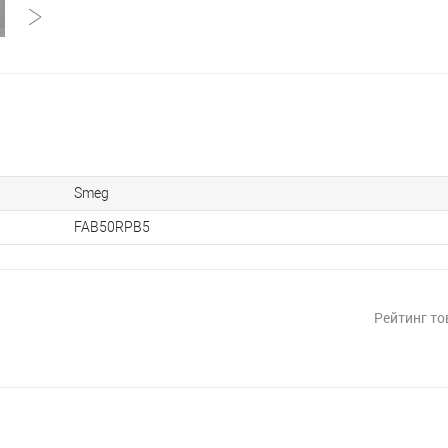
Smeg
FAB50RPB5
Рейтинг то