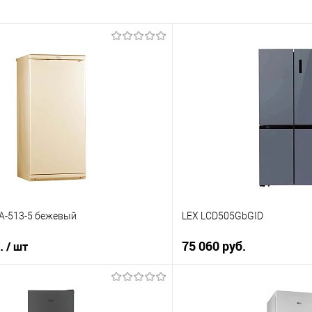
А-513-5 бежевый
LEX LCD505GbGID
б.
75 060 руб.
/ шт
В корз
В корзину