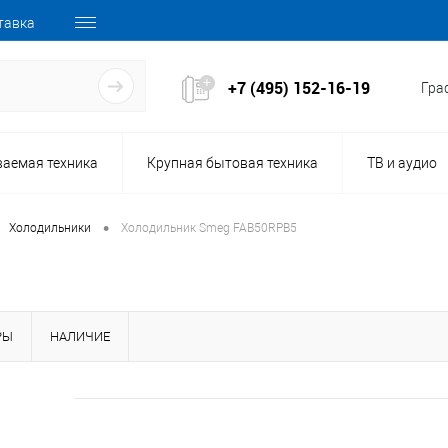
тавка
+7 (495) 152-16-19
Граф
ваемая техника
Крупная бытовая техника
ТВ и аудио
•
Холодильники
Холодильник Smeg FAB50RPB5
РЫ
НАЛИЧИЕ
154204
Код товара: