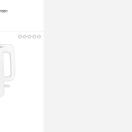
reen
ину