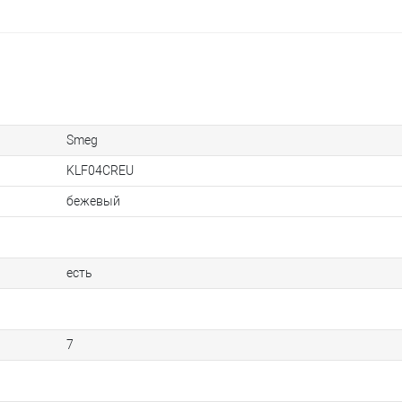
Smeg
KLF04CREU
бежевый
есть
7