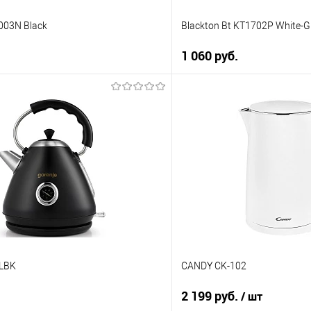
003N Black
Blackton Bt KT1702P White-G
1 060 руб.
В корзину
В корз
 клик
Купить в 1 клик
ию
К сравнению
е
В избранное
В наличии
CLBK
CANDY CK-102
2 199 руб.
/ шт