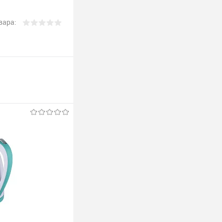
вара: