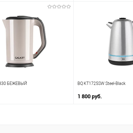
В корзину
В корз
 клик
Купить в 1 клик
ию
К сравнению
е
В избранное
В наличии
0330 БЕЖЕВЫЙ
BQ KT1725SW Steel-Black
1 800 руб.
В корзину
В корз
 клик
Купить в 1 клик