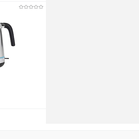
ину
ину