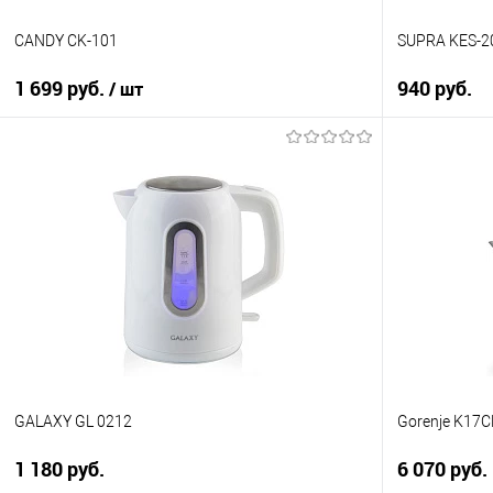
CANDY CK-101
SUPRA KES-2
1 699 руб.
940 руб.
/ шт
В корзину
Купить в 1
Купить в 1 клик
К сравнен
К сравнению
В избранно
В избранное
В наличии
В наличии
GALAXY GL 0212
Gorenje K17
1 180 руб.
6 070 руб.