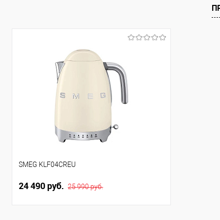
К сравнению
К сравнен
П
В избранное
В избранно
В наличии
Под заказ
SMEG KLF04CREU
24 490 руб.
25 990 руб.