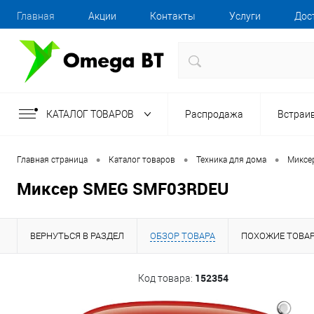
Главная
Акции
Контакты
Услуги
Дос
КАТАЛОГ ТОВАРОВ
Распродажа
Встраи
•
•
•
Главная страница
Каталог товаров
Техника для дома
Миксе
Миксер SMEG SMF03RDEU
ВЕРНУТЬСЯ В РАЗДЕЛ
ОБЗОР ТОВАРА
ПОХОЖИЕ ТОВА
152354
Код товара: