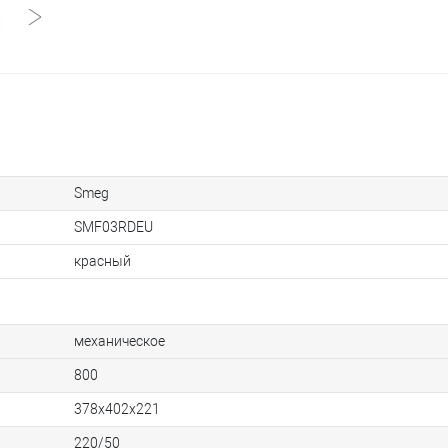
Smeg
SMF03RDEU
красный
механическое
800
378х402х221
220/50