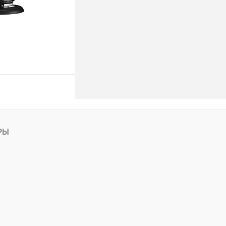
ину
РЫ