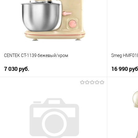
К сравнению
К сравнен
В избранное
В избранно
В наличии
В наличии
CENTEK CT-1139 бежевый/хром
Smeg HMF01
7 030 руб.
16 990 руб
В корзину
Купить в 1 клик
Купить в 1
К сравнению
К сравнен
В избранное
В избранно
В наличии
В наличии