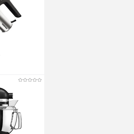
ж
ину