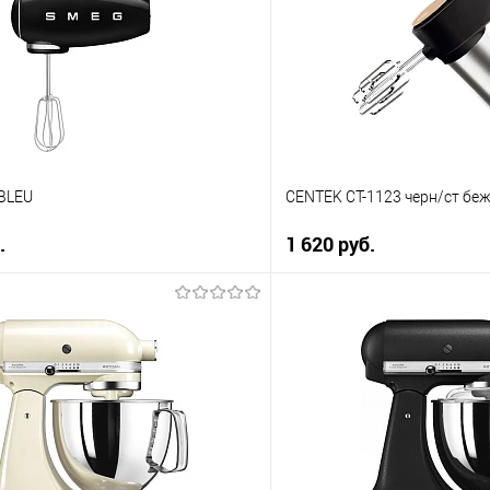
ию
К сравнению
е
В избранное
В наличии
BLEU
CENTEK CT-1123 черн/ст бе
.
1 620 руб.
В корзину
В корз
 клик
Купить в 1 клик
ию
К сравнению
е
В избранное
В наличии