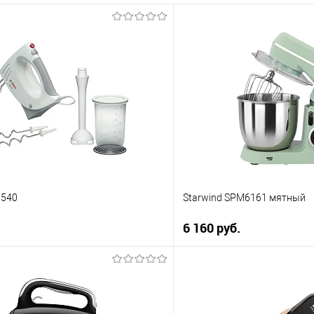
3540
Starwind SPM6161 мятный
6 160 руб.
В корзину
В корз
 клик
Купить в 1 клик