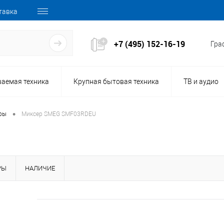
тавка
+7 (495) 152-16-19
Граф
ваемая техника
Крупная бытовая техника
ТВ и аудио
•
ры
Миксер SMEG SMF03RDEU
РЫ
НАЛИЧИЕ
152354
Код товара: