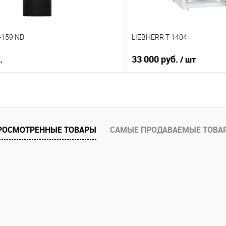
-159 ND
LIEBHERR T 1404
.
33 000 руб.
/ шт
В корзину
В корз
 клик
Купить в 1 клик
ию
К сравнению
РОСМОТРЕННЫЕ ТОВАРЫ
САМЫЕ ПРОДАВАЕМЫЕ ТОВА
е
В избранное
Под заказ