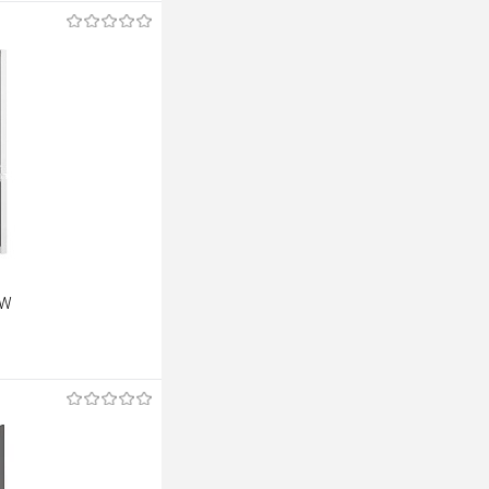
 W
ину