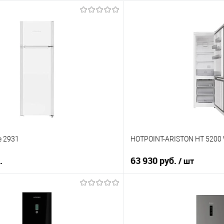
e 2931
HOTPOINT-ARISTON HT 5200
.
63 930 руб.
/ шт
В корзину
В корз
 клик
Купить в 1 клик