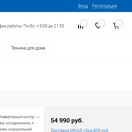
Вход
Регистрация
0
0
0
ик работы: Пн-Вс: с 9:00 до 21:00
Техника для дома
14
Инверторный мотор: —
Код товара:
54 990 руб.
м холодильника, л:
бъем морозильной
Доставка МКАД +5км 800 руб.