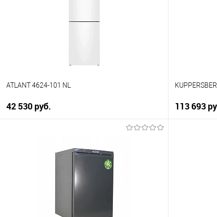
К сравнен
К сравнению
В избранно
В избранное
В наличии
В наличии
ATLANT 4624-101 NL
KUPPERSBER
42 530 руб.
113 693 ру
В корзину
Купить в 1 клик
Купить в 1
К сравнению
К сравнен
В избранное
В избранно
Под заказ
Под заказ