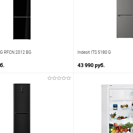
ию
К сравнению
е
В избранное
Под заказ
G RFCN 2012 BG
Indesit ITS 5180 G
б.
43 990 руб.
В корзину
В корз
 клик
Купить в 1 клик
ию
К сравнению
е
В избранное
В наличии