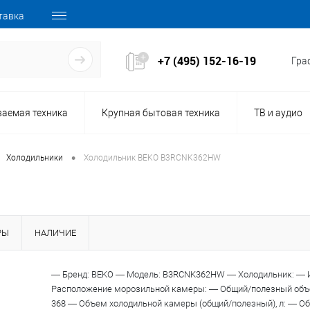
тавка
+7 (495) 152-16-19
Граф
ваемая техника
Крупная бытовая техника
ТВ и аудио
•
Холодильники
Холодильник BEKO B3RCNK362HW
РЫ
НАЛИЧИЕ
148025
— Бренд: BEKO — Модель: B3RCNK362HW — Холодильник: — 
Код товара:
Расположение морозильной камеры: — Общий/полезный объе
368 — Объем холодильной камеры (общий/полезный), л: — О