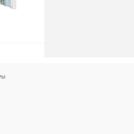
ину
РЫ