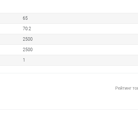
65
70.2
2500
2500
1
Рейтинг то