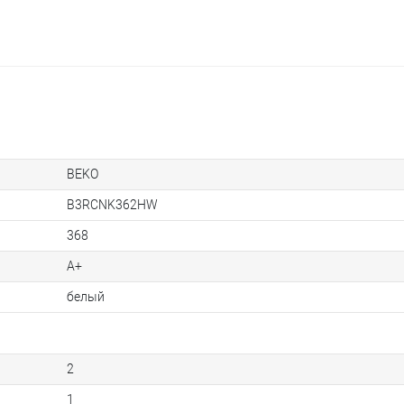
BEKO
B3RCNK362HW
368
A+
белый
2
1