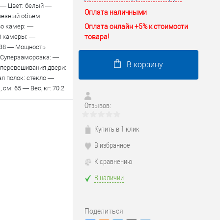
+ — Цвет: белый —
Оплата наличными
лезный объем
Оплата онлайн +5% к стоимости
во камер: —
товара!
й камеры: —
 38 — Мощность
— Суперзаморозка: —
В корзину
 перевешивания двери:
л полок: стекло —
см: 65 — Вес, кг: 70.2
Отзывов:
Купить в 1 клик
В избранное
К сравнению
В наличии
Поделиться