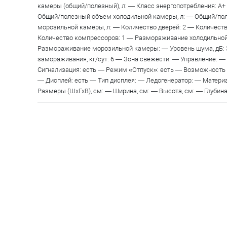
камеры (общий/полезный), л: — Класс энергопотребления: A
Общий/полезный объем холодильной камеры, л: — Общий/по
морозильной камеры, л: — Количество дверей: 2 — Количест
Количество компрессоров: 1 — Размораживание холодильно
Размораживание морозильной камеры: — Уровень шума, дБ:
замораживания, кг/сут: 6 — Зона свежести: — Управление: 
Сигнализация: есть — Режим «Отпуск»: есть — Возможность
— Дисплей: есть — Тип дисплея: — Ледогенератор: — Материа
Размеры (ШхГхВ), см: — Ширина, см: — Высота, см: — Глубина, 