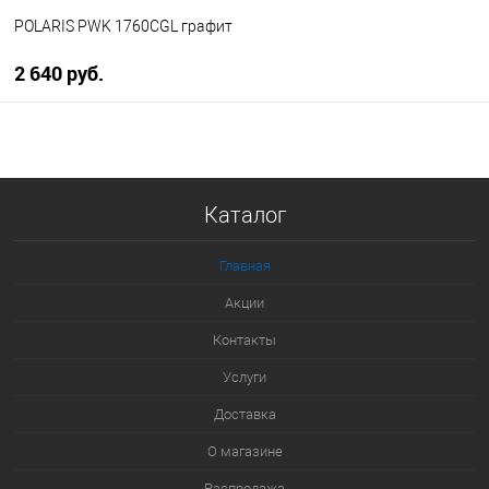
POLARIS PWK 1760CGL графит
2 640 руб.
В корзину
Купить в 1 клик
Каталог
К сравнению
В избранное
Главная
В наличии
Акции
Контакты
Услуги
Доставка
О магазине
Распродажа