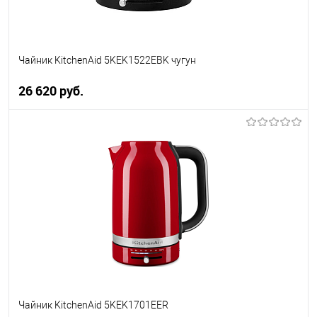
Чайник KitchenAid 5KEK1522EBK чугун
26 620 руб.
В корзину
Купить в 1 клик
К сравнению
В избранное
В наличии
Чайник KitchenAid 5KEK1701EER